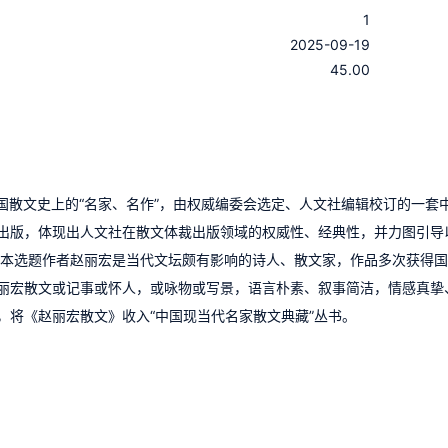
1
：
2025-09-19
：
45.00
中国散文史上的“名家、名作”，由权威编委会选定、人文社编辑校订的一套
辑出版，体现出人文社在散文体裁出版领域的权威性、经典性，并力图引导
，本选题作者赵丽宏是当代文坛颇有影响的诗人、散文家，作品多次获得
丽宏散文或记事或怀人，或咏物或写景，语言朴素、叙事简洁，情感真挚
，将《赵丽宏散文》收入“中国现当代名家散文典藏”丛书。