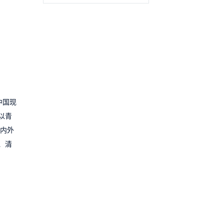
中国现
以青
国内外
、清