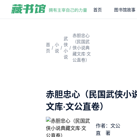
首页
图书馆故事
赤胆忠心
武
（民国武
首
小
侠
/
/
/
侠小说典
页
说
小
藏文库·文
说
公直卷）
赤胆忠心（民国武侠小
文库·文公直卷）
作者：文公
直 著