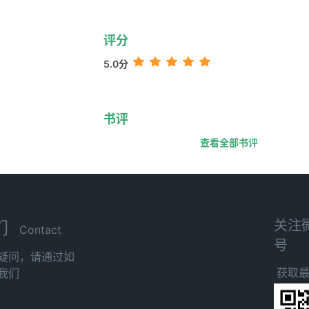
评分
5.0分
书评
查看全部书评
关注
们
Contact
号
疑问，请通过如
获取
我们