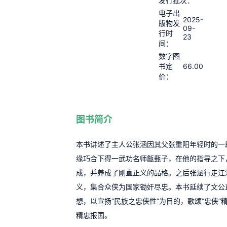
发行批次：
电子出
2025-
版物发
09-
行时
23
间：
数字图
66.00
书定
价：
图书简介
本书讲述了主人公张涵因其父张重阳年轻时的一
缘巧合下得一武功名师甔甀子，在他的指导之下
成，并养成了刚直正义的品格。之后张涵行走江
义，集合众侠为国家锄奸尽忠。本书延续了文公
想，以宣扬“民族之忠侠性”为目的，歌颂“忠侠”
精忠报国。