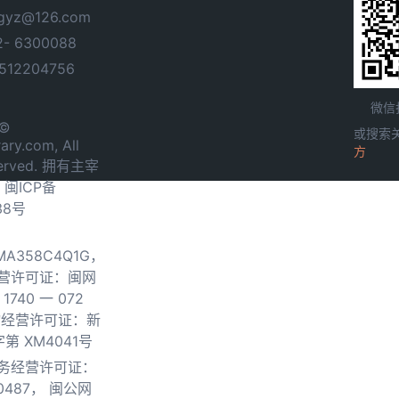
yz@126.com
- 6300088
12204756
微信
 ©
或搜索
ary.com, All
方
served. 拥有主宰
.
闽ICP备
38号
0MA358C4Q1G，
营许可证：闽网
740 一 072
物经营许可证：新
第 XM4041号
务经营许可证：
0487，
闽公网