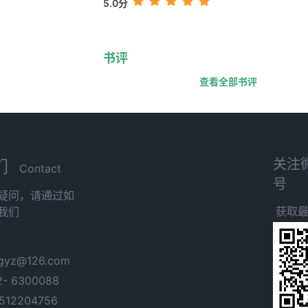
5.0分
书评
查看全部书评
关注
们
Contact
号
疑问，请通过如
获取
我们
yz@126.com
- 6300088
12204756