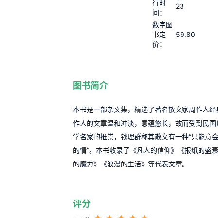
行时
23
间：
数字图
59.80
书定
价：
图书简介
本书是一部杂文集，精选了著名散文家周作人经
作人的文章温和冲淡，意蕴悠长，故而受到民国
学名家的推崇，钱理群称其散文有一种“只能意
的情”。本书收录了《凡人的信仰》《报纸的盛
的魔力》《浪漫的生活》等代表文章。
评分