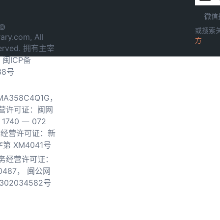
微信
 ©
或搜索
ary.com, All
方
served. 拥有主宰
.
闽ICP备
38号
0MA358C4Q1G，
营许可证：闽网
740 一 072
物经营许可证：新
第 XM4041号
务经营许可证：
0487，
闽公网
302034582号