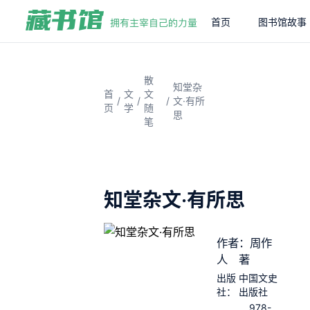
首页
图书馆故事
散
知堂杂
首
文
文
/
/
/
文·有所
页
学
随
思
笔
知堂杂文·有所思
作者：周作
人 著
出版
中国文史
社：
出版社
978-