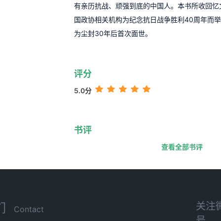
有亲历抗战、顽强到底的中国人。本书所收回忆文
国政协相关机构为纪念抗日战争胜利40周年而举
为尘封30年后首次面世。
评分
5.0分
书评
查看全部书评
关注
们
Contact
号