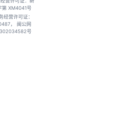
物经营许可证：新
第 XM4041号
务经营许可证：
0487，
闽公网
302034582号