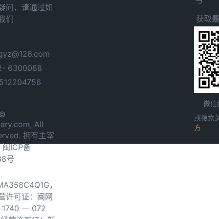
疑问，请通过如
获取
我们
yz@126.com
- 6300088
12204756
微信
 ©
或搜索
ary.com, All
方
served. 拥有主宰
.
闽ICP备
38号
0MA358C4Q1G，
营许可证：闽网
740 一 072