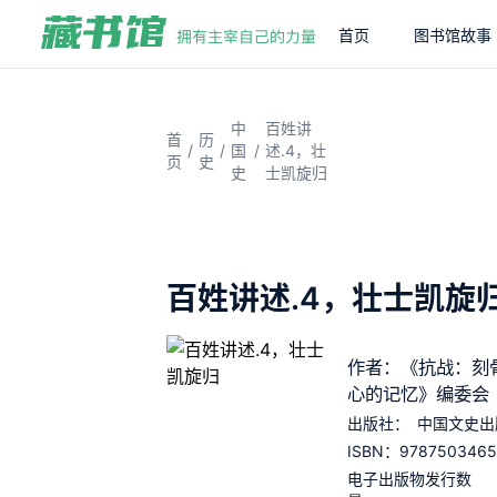
首页
图书馆故事
中
百姓讲
首
历
/
/
/
国
述.4，壮
页
史
史
士凯旋归
百姓讲述.4，壮士凯旋
作者：《抗战：刻
心的记忆》编委会
出版社：
中国文史出
9787503465
ISBN：
电子出版物发行数