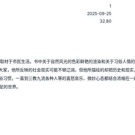
1
：
2025-09-25
：
32.80
多取材于市民生活。书中关于自然风光的色彩鲜艳的渲染和关于习俗人情
大家，他所反映的社会现实可能不够辽阔，但他所描绘的却把历史和现实
俗习惯，一直到三教九流各种人等的喜怒哀乐、微妙心态都结合浓缩在一
十足的世界。