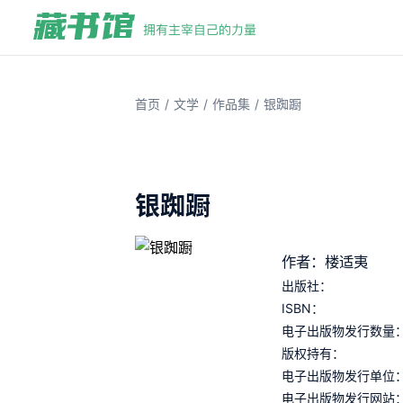
/
/
/
首页
文学
作品集
银踟蹰
银踟蹰
作者：楼适夷
出版社：
ISBN：
电子出版物发行数量
版权持有：
电子出版物发行单位
电子出版物发行网站