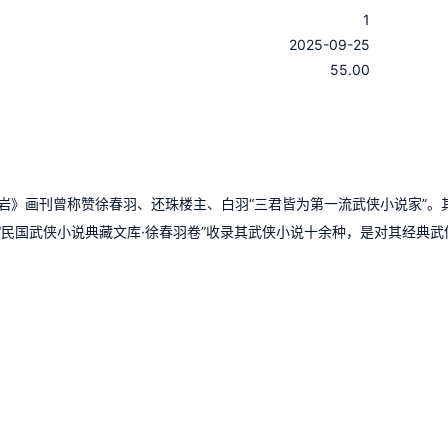
1
：
2025-09-25
：
55.00
《立岩》画刊曾称赞徐春羽、还珠楼主、白羽“三君皆为第一流武侠小说家”。
民国武侠小说典藏文库·徐春羽卷”收录其武侠小说十余种，是对其经典武