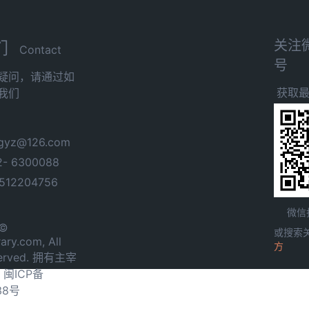
关注
们
Contact
号
疑问，请通过如
获取
我们
yz@126.com
- 6300088
12204756
微信
 ©
或搜索
ary.com, All
方
served. 拥有主宰
.
闽ICP备
38号