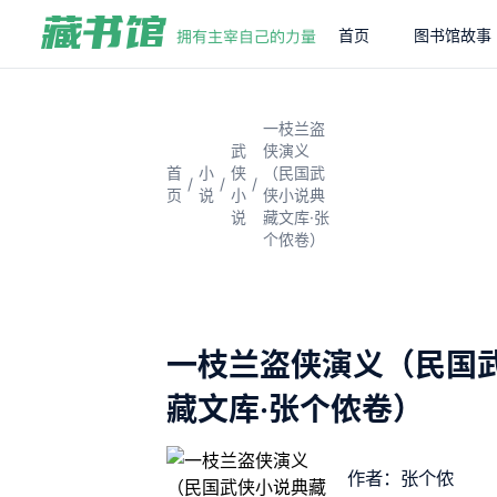
首页
图书馆故事
一枝兰盗
武
侠演义
首
小
侠
（民国武
/
/
/
页
说
小
侠小说典
说
藏文库·张
个侬卷）
一枝兰盗侠演义（民国
藏文库·张个侬卷）
作者：张个侬