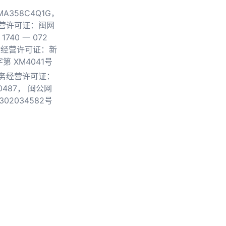
0MA358C4Q1G，
营许可证：闽网
740 一 072
物经营许可证：新
第 XM4041号
务经营许可证：
0487，
闽公网
302034582号