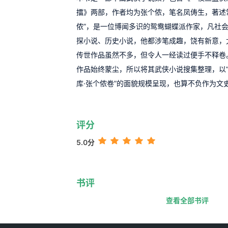
擂》两部，作者均为张个侬，笔名凤俦生，著述
侬”，是一位博闻多识的鸳鸯蝴蝶派作家，凡社
探小说、历史小说，他都涉笔成趣，饶有新意，
传世作品虽然不多，但令人一经读过便手不释卷
作品始终蒙尘，所以将其武侠小说搜集整理，以
库·张个侬卷”的面貌规模呈现，也算不负作为文
评分
5.0分
书评
查看全部书评