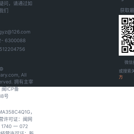
疑问，请通过如
获取
我们
yz@126.com
- 6300088
12204756
微信
 ©
或搜索
ary.com, All
方
served. 拥有主宰
.
闽ICP备
38号
0MA358C4Q1G，
营许可证：闽网
740 一 072
物经营许可证：新