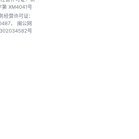
第 XM4041号
务经营许可证：
0487，
闽公网
302034582号