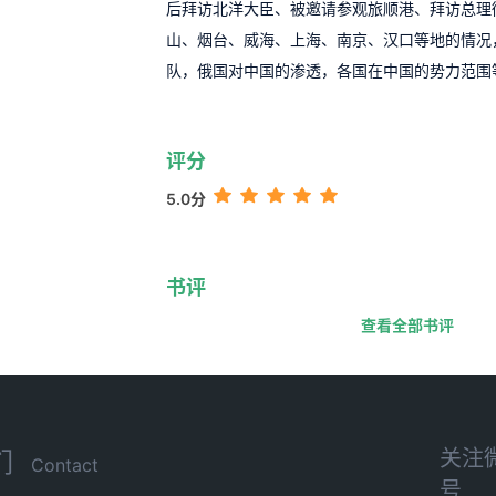
后拜访北洋大臣、被邀请参观旅顺港、拜访总理
山、烟台、威海、上海、南京、汉口等地的情况
队，俄国对中国的渗透，各国在中国的势力范围
评分
5.0分
书评
查看全部书评
关注
们
Contact
号