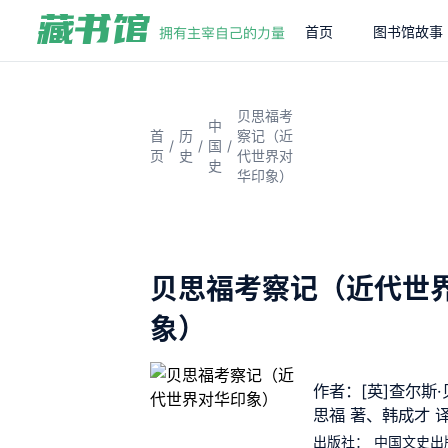
首页
图书馆故事
贝思福考
中
首
历
察记（近
/
/
/
国
页
史
代世界对
史
华印象）
贝思福考察记（近代世
象）
作者：[英]查尔斯·
思福 著、韩成才 
出版社：
中国文史出