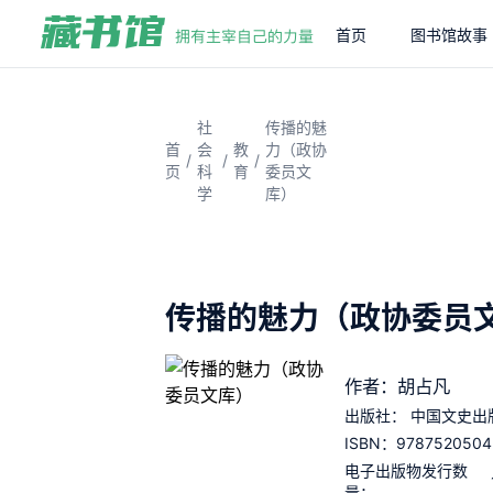
首页
图书馆故事
社
传播的魅
首
会
教
力（政协
/
/
/
页
科
育
委员文
学
库）
传播的魅力（政协委员
作者：胡占凡
出版社：
中国文史出
9787520504
ISBN：
电子出版物发行数
量：