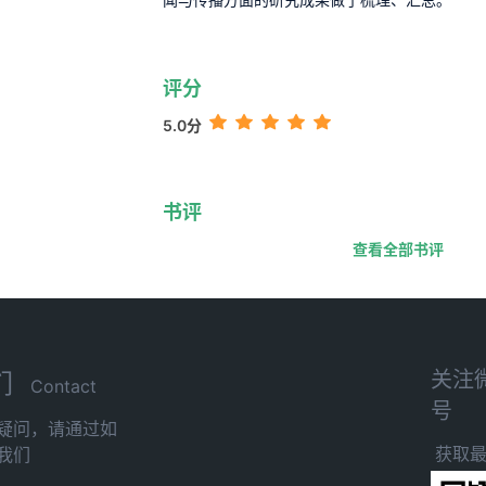
评分
5.0分
书评
查看全部书评
关注
们
Contact
号
疑问，请通过如
获取
我们