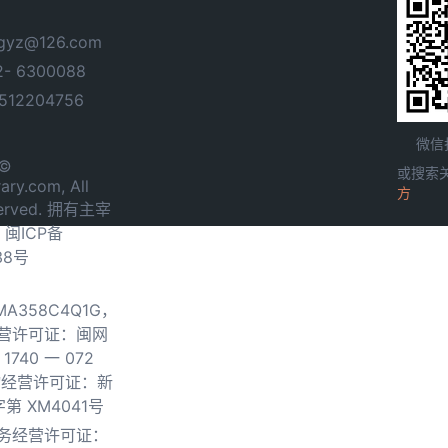
yz@126.com
- 6300088
12204756
微信
 ©
或搜索
ary.com, All
方
served. 拥有主宰
.
闽ICP备
38号
0MA358C4Q1G，
营许可证：闽网
740 一 072
物经营许可证：新
第 XM4041号
务经营许可证：