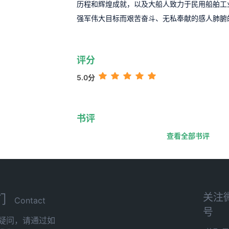
历程和辉煌成就，以及大船人致力于民用船舶工
强军伟大目标而艰苦奋斗、无私奉献的感人肺腑
评分
5.0分
书评
查看全部书评
关注
们
Contact
号
疑问，请通过如