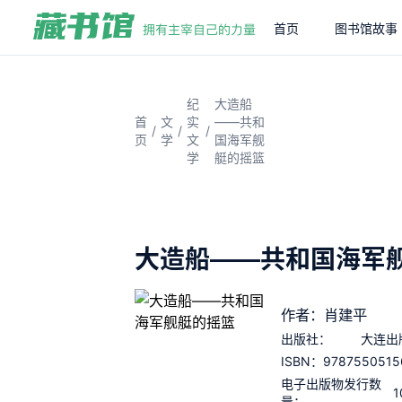
首页
图书馆故事
纪
大造船
首
文
实
——共和
/
/
/
页
学
文
国海军舰
学
艇的摇篮
大造船——共和国海军
作者：肖建平
出版社：
大连出
9787550515
ISBN：
电子出版物发行数
1
量：