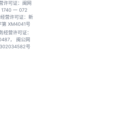
营许可证：闽网
740 一 072
物经营许可证：新
第 XM4041号
务经营许可证：
0487，
闽公网
302034582号