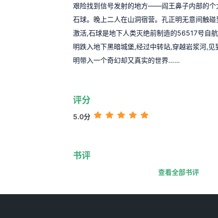
艰险找到信号发射的地方——阎王鼻子内部的个
石球。晚上二人在山洞宿营。孔正明无意间触碰
激活,石球是地下人类灭绝前制造的56517号自
明跌入地下黑暗城堡,经过中转站,穿越岩浆河,见
明带入一个奇幻却又真实的世界……
评分
5.0分
书评
查看全部书评