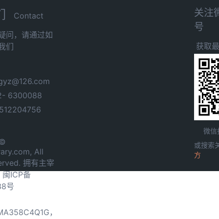
关注
们
Contact
号
疑问，请通过如
获取
我们
yz@126.com
- 6300088
12204756
微信
 ©
或搜索
ary.com, All
方
served. 拥有主宰
.
闽ICP备
38号
0MA358C4Q1G，