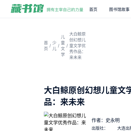
首页
图书馆故事
大白鲸原
儿
创幻想儿
首
少
童
/
/
/
童文学优
页
儿
文
秀作品：
学
来未来
大白鲸原创幻想儿童文
品：来未来
作者：史永明
出版社：
大连出