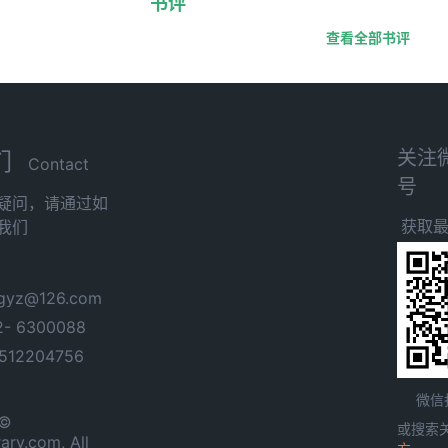
书评
查看全部书评
关注
们
Contact
号
疑问，请通过如
获取
我们
yz@126.com
- 6300088
12204756
微信
 ©
或搜索
ary.com, All