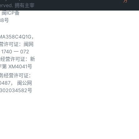
方
served. 拥有主宰
.
闽ICP备
38号
0MA358C4Q1G，
营许可证：闽网
740 一 072
物经营许可证：新
第 XM4041号
务经营许可证：
0487，
闽公网
302034582号