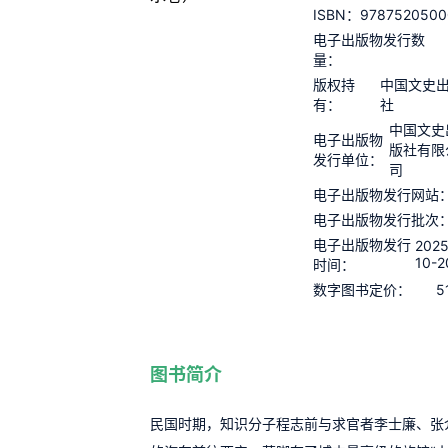
9787520500
ISBN：
电子出版物发行数
量：
版权持
中国文史
有：
社
中国文史
电子出版物
版社有限
发行单位：
司
电子出版物发行网站
电子出版物发行批次
电子出版物发行
2025
10-2
时间：
5
数字图书定价：
图书简介
民国时期，知识分子程志前与求官者李士廉、张