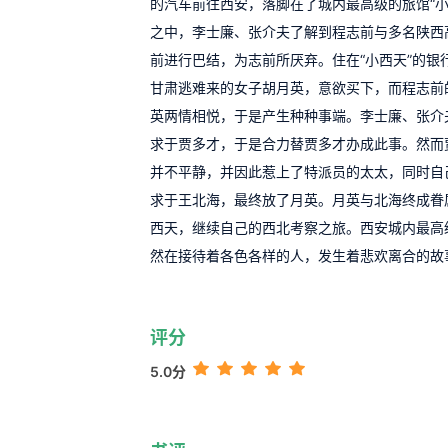
的汽车前往西安，落脚在了城内最高级的旅馆“小
之中，李士廉、张介夫了解到程志前与多名陕西
前进行巴结，为志前所厌弃。住在“小西天”的银
甘肃逃难来的女子胡月英，意欲买下，而程志前
英两情相悦，于是产生种种事端。李士廉、张介
求于贾多才，于是合力替贾多才办成此事。然而
并不平静，并因此惹上了特派员的太太，同时自
求于王北海，最终放了月英。月英与北海终成眷
西天，继续自己的西北考察之旅。西安城内最高级
然在接待着各色各样的人，发生着悲欢离合的故
评分
5.0分