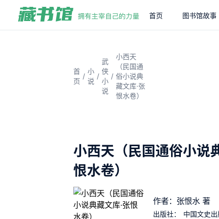
首页
图书馆故事
小西天
武
（民国通
首
小
侠
/
/
/
俗小说典
页
说
小
藏文库·张
说
恨水卷）
小西天（民国通俗小说典
恨水卷）
作者：张恨水 著
出版社：
中国文史出