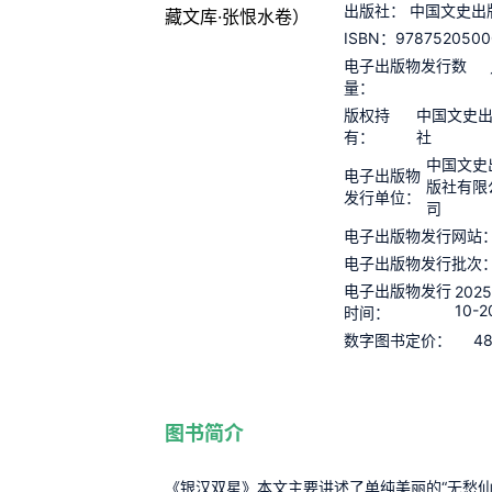
出版社：
中国文史出
9787520500
ISBN：
电子出版物发行数
量：
版权持
中国文史
有：
社
中国文史
电子出版物
版社有限
发行单位：
司
电子出版物发行网站
电子出版物发行批次
电子出版物发行
2025
10-2
时间：
48
数字图书定价：
图书简介
《银汉双星》本文主要讲述了单纯美丽的“无愁仙子