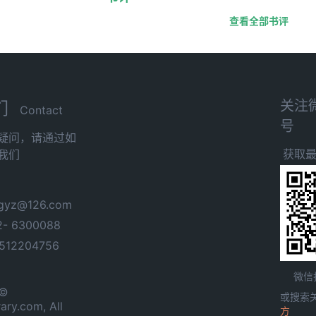
查看全部书评
关注
们
Contact
号
疑问，请通过如
获取
我们
yz@126.com
- 6300088
12204756
微信
 ©
或搜索
ary.com, All
方