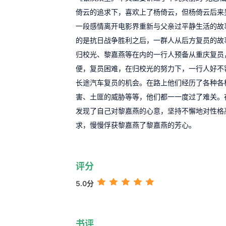
倚云的追求下，喜欢上了杨倚云，但杨倚云后来
一段感情离开电影界重新与父亲过平静生活的故
的是抗日战争胜利之后，一群人从后方复员的故
归校光、黎嘉燕等在内的一行人预备从重庆复员
便，复员困难，在归校光的努力下，一行人好不
长途汽车复员的机会。在路上他们经历了各种各
害、土匪的威胁等等，他们都一一度过了难关。
发现了自己对黎嘉燕的心意，坚持不懈地对性格
求，慢慢俘获黎嘉燕了黎嘉燕的芳心。
评分
5.0分
书评