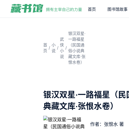
首页
图书馆故事
银汉双星·
武
一路福星
首
小
侠
（民国通
/
/
/
页
说
小
俗小说典
说
藏文库·张
恨水卷）
银汉双星·一路福星（民
典藏文库·张恨水卷）
作者：张恨水 著