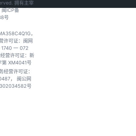
served. 拥有主宰
.
闽ICP备
38号
0MA358C4Q1G，
营许可证：闽网
740 一 072
物经营许可证：新
第 XM4041号
务经营许可证：
0487，
闽公网
302034582号