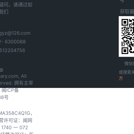
疑问，请通过如
获取
我们
yz@126.com
- 6300088
12204756
微信
 ©
或搜索
ary.com, All
方
served. 拥有主宰
.
闽ICP备
38号
0MA358C4Q1G，
营许可证：闽网
740 一 072