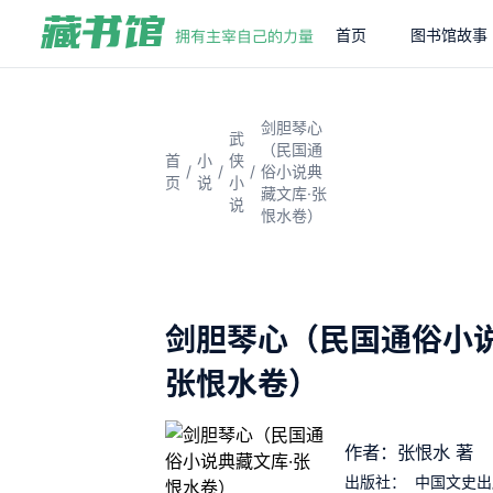
首页
图书馆故事
剑胆琴心
武
（民国通
首
小
侠
/
/
/
俗小说典
页
说
小
藏文库·张
说
恨水卷）
剑胆琴心（民国通俗小说
张恨水卷）
作者：张恨水 著
出版社：
中国文史出