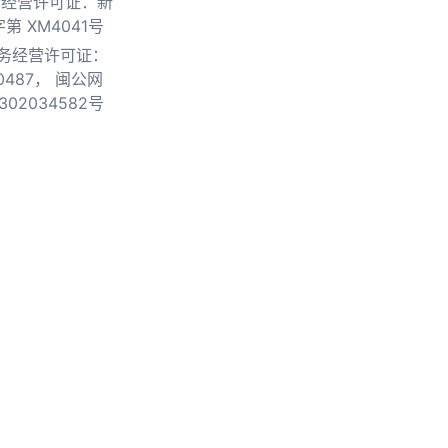
物经营许可证：新
第 XM4041号
务经营许可证：
0487，
闽公网
302034582号