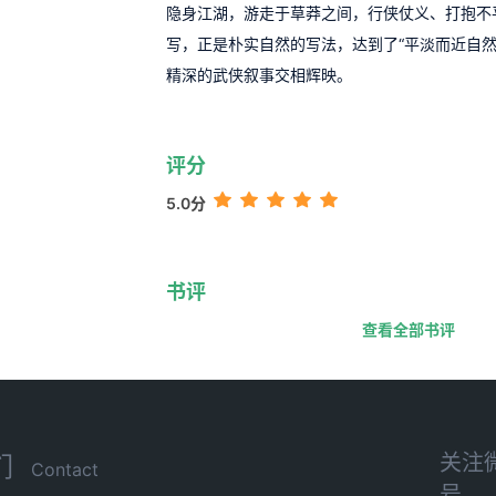
隐身江湖，游走于草莽之间，行侠仗义、打抱不
写，正是朴实自然的写法，达到了“平淡而近自然
精深的武侠叙事交相辉映。
评分
5.0分
书评
查看全部书评
关注
们
Contact
号