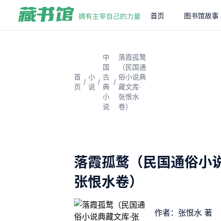
首页
图书馆故事
中
落霞孤鹜
国
（民国通
首
小
古
俗小说典
/
/
/
页
说
典
藏文库·
小
张恨水
说
卷）
落霞孤鹜（民国通俗小说
张恨水卷）
作者：张恨水 著