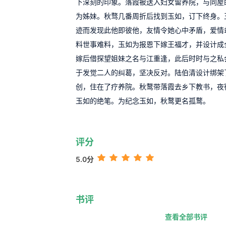
下深刻的印象。落霞被送入妇女留养院，与同屋
为姊妹。秋骛几番周折后找到玉如，订下终身。
迹而发现此他即彼他，友情令她心中矛盾，爱情
料世事难料，玉如为报恩下嫁王福才，并设计成
嫁后借探望姐妹之名与江重逢，此后时时与之私
于发觉二人的纠葛，坚决反对。陆伯清设计绑架
创，住在了疗养院。秋鹜带落霞去乡下教书，夜
玉如的绝笔。为纪念玉如，秋鹜更名孤鹜。
评分
5.0分
书评
查看全部书评