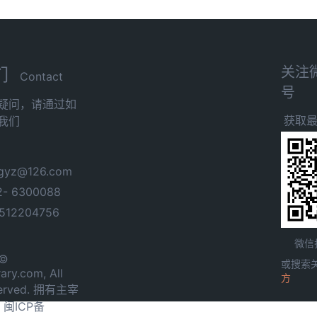
关注
们
Contact
号
疑问，请通过如
获取
我们
yz@126.com
- 6300088
12204756
微信
 ©
或搜索
ary.com, All
方
served. 拥有主宰
.
闽ICP备