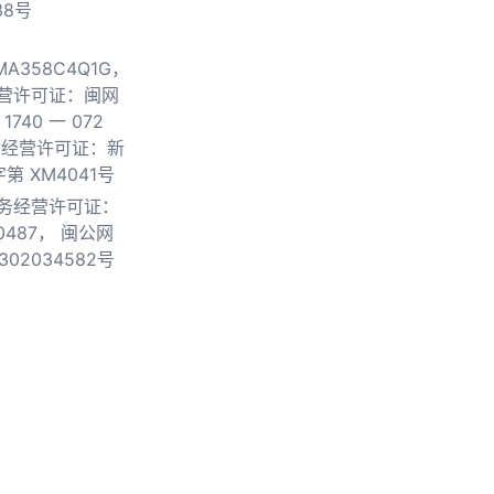
38号
0MA358C4Q1G，
营许可证：闽网
740 一 072
物经营许可证：新
第 XM4041号
务经营许可证：
0487，
闽公网
302034582号