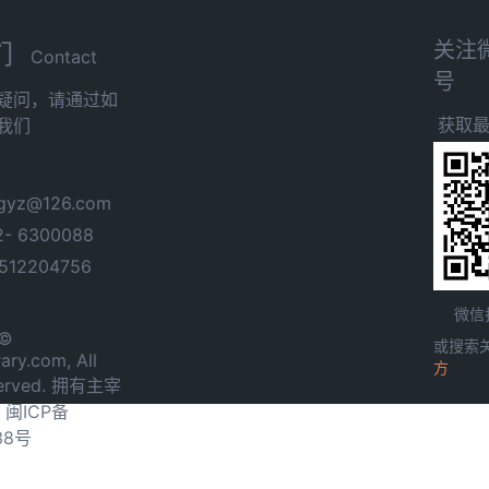
关注
们
Contact
号
疑问，请通过如
获取
我们
yz@126.com
- 6300088
12204756
微信
 ©
或搜索
ary.com, All
方
served. 拥有主宰
.
闽ICP备
38号