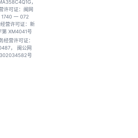
0MA358C4Q1G，
营许可证：闽网
740 一 072
物经营许可证：新
第 XM4041号
务经营许可证：
0487，
闽公网
302034582号