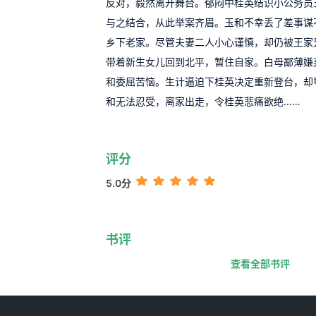
反对，毅然离开舞台。郁闷中桂英结识小公务员
与之结合，从此举案齐眉。玉和不幸丢了差事谋
乡下老家。尽管夫妻二人小心谨慎，却仍被王家
带着新生女儿回到北平，暂住自家。白母鄙薄嫌
和委屈苦恼。生计逼迫下桂英决定重新登台，却
和无法忍受，离家出走，令桂英悲痛欲绝……
评分
5.0分
书评
查看全部书评