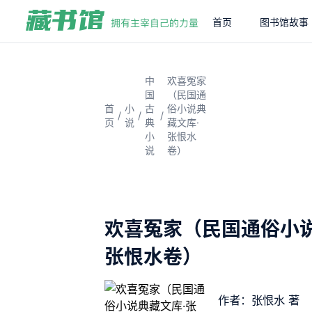
首页
图书馆故事
中
欢喜冤家
国
（民国通
首
小
古
俗小说典
/
/
/
页
说
典
藏文库·
小
张恨水
说
卷）
欢喜冤家（民国通俗小说
张恨水卷）
作者：张恨水 著