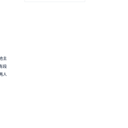
地主
有段
两人