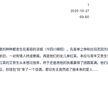
1
：
2025-10-27
：
69.80
里的种种都发生在美丽的涪城（今四川绵阳）。先是单之林和白羽灵因为
依旧，一对有情人终成眷属。再是他们的女儿单红英，本应与青年艾贵生
红英的艾贵生从未想过放弃，终于还是用他的执着赢得了团圆美满。他们
后，捡钱包“捡”来了一个佳偶，那位失主竟然成了她未来的爱人……