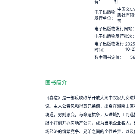
有：
社
中国文史
电子出版物
版社有限
发行单位：
司
电子出版物发行网站
电子出版物发行批次
电子出版物发行
2025
10-2
时间：
58
数字图书定价：
图书简介
《春意》是一部反映改革开放大潮中农家儿女进
说。主人公春风和得意兄弟俩，出身在湘南山区
境遇，穷则思变，与命运抗争，从进城打工到选
敲小打到开办房地产公司，成为当地企业名人，
场经济的纷繁竞争、兄弟之间的个性差异，以及