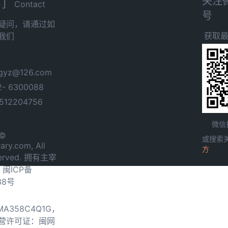
关注
们
Contact
号
疑问，请通过如
获取
我们
yz@126.com
- 6300088
12204756
微信
 ©
或搜索
ary.com, All
方
served. 拥有主宰
.
闽ICP备
38号
0MA358C4Q1G，
营许可证：闽网