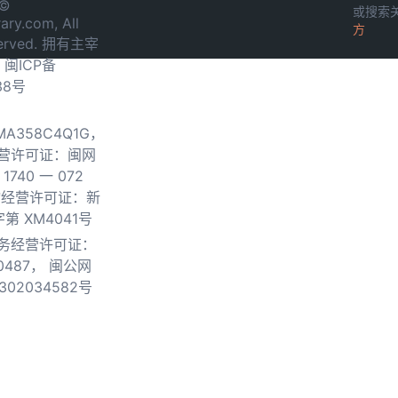
 ©
或搜索
ary.com, All
方
served. 拥有主宰
.
闽ICP备
38号
0MA358C4Q1G，
营许可证：闽网
740 一 072
物经营许可证：新
第 XM4041号
务经营许可证：
0487，
闽公网
302034582号