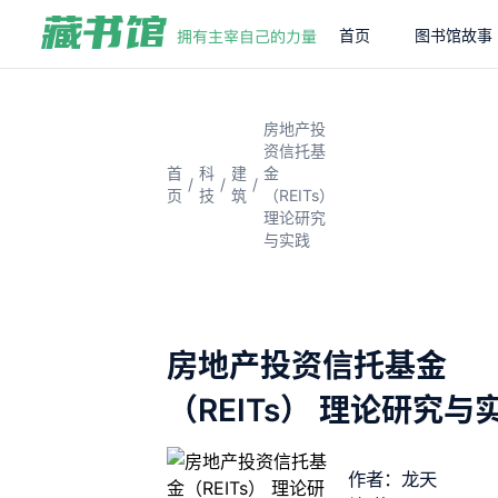
首页
图书馆故事
房地产投
资信托基
首
科
建
金
/
/
/
页
技
筑
（REITs）
理论研究
与实践
房地产投资信托基金
（REITs） 理论研究与
作者：龙天