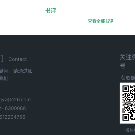
书评
查看全部书评
关注
们
Contact
号
疑问，请通过如
获取
我们
yz@126.com
- 6300088
12204756
微信