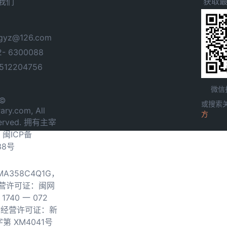
获取
我们
yz@126.com
- 6300088
12204756
微信
 ©
或搜索
ary.com, All
方
served. 拥有主宰
.
闽ICP备
38号
0MA358C4Q1G，
营许可证：闽网
740 一 072
物经营许可证：新
第 XM4041号