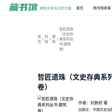
首页
图书馆故事
哲匠遗珠
（文史存
首
科
建
/
/
/
典系列丛
页
技
筑
书·建筑
卷）
哲匠遗珠（文史存典系列
卷）
作者：刘敦桢 著
出版社：
中国文史出