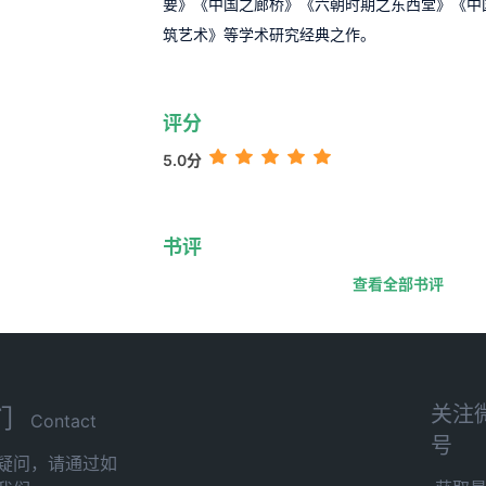
要》《中国之廊桥》《六朝时期之东西堂》《中
筑艺术》等学术研究经典之作。
评分
5.0分
书评
查看全部书评
关注
们
Contact
号
疑问，请通过如