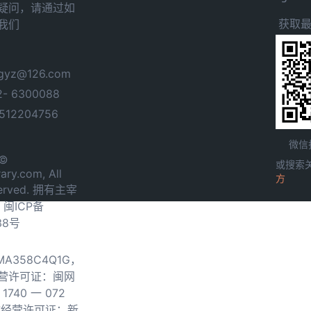
疑问，请通过如
获取
我们
yz@126.com
- 6300088
12204756
微信
 ©
或搜索
ary.com, All
方
served. 拥有主宰
.
闽ICP备
38号
0MA358C4Q1G，
营许可证：闽网
740 一 072
物经营许可证：新