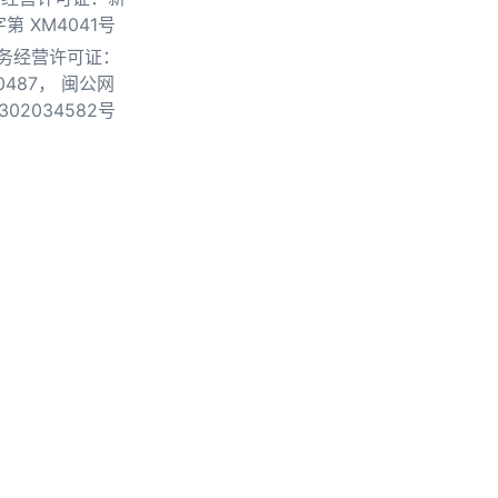
第 XM4041号
务经营许可证：
0487，
闽公网
302034582号