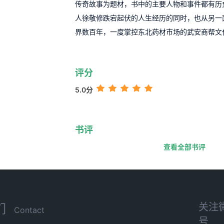
传奇故事为题材，书中的主要人物和事件都有历
人徐敬修跌宕起伏的人生经历的同时，也从另一
界数百年，一度掌控东北药材市场的武安商帮文
评分
5.0分
书评
查看全部书评
关注
们
Contact
号