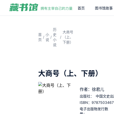
首页
图书馆故事
历
大商号
首
小
史
/
/
/
（上、
页
说
小
下册）
说
大商号（上、下册）
作者：徐君儿
出版社：
中国文史出
9787503467
ISBN：
电子出版物发行数
量：