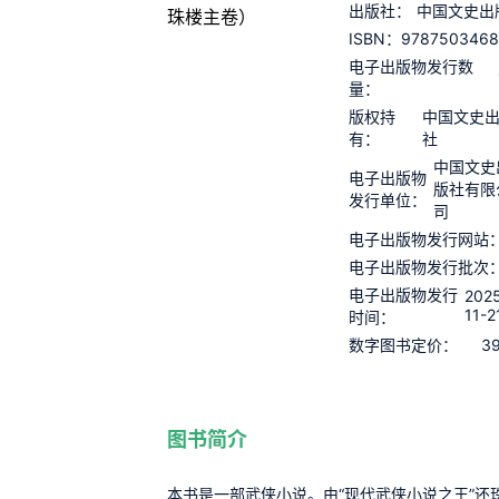
出版社：
中国文史出
9787503468
ISBN：
电子出版物发行数
量：
版权持
中国文史
有：
社
中国文史
电子出版物
版社有限
发行单位：
司
电子出版物发行网站
电子出版物发行批次
电子出版物发行
202
11-2
时间：
39
数字图书定价：
图书简介
本书是一部武侠小说。由“现代武侠小说之王”还