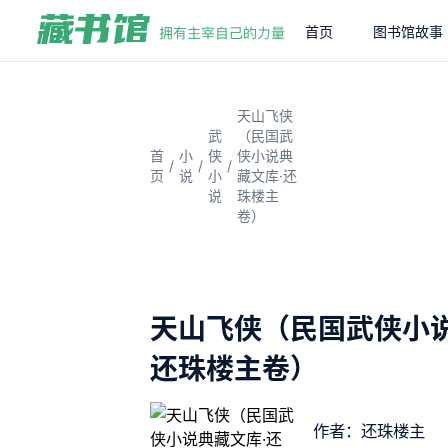
首页
图书馆故事
天山飞侠
武
（民国武
首
小
侠
侠小说典
/
/
/
页
说
小
藏文库·还
说
珠楼主
卷）
天山飞侠（民国武侠小说
还珠楼主卷）
作者：还珠楼主