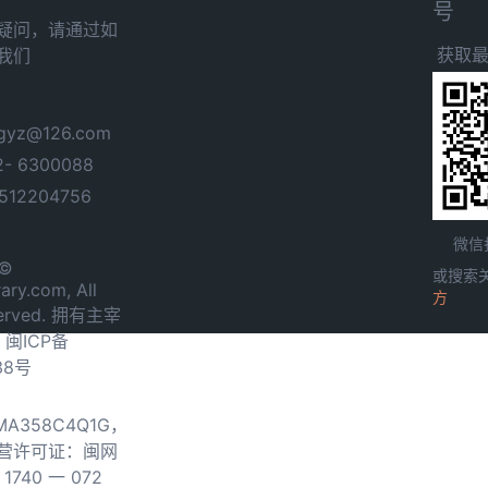
号
疑问，请通过如
获取
我们
yz@126.com
- 6300088
12204756
微信
 ©
或搜索
ary.com, All
方
served. 拥有主宰
.
闽ICP备
38号
0MA358C4Q1G，
营许可证：闽网
740 一 072