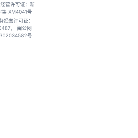
物经营许可证：新
第 XM4041号
务经营许可证：
0487，
闽公网
302034582号