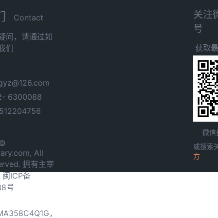
关注
们
Contact
号
疑问，请通过如
获取
我们
yz@126.com
- 6300088
12204756
微信
 ©
或搜索
ary.com, All
方
served. 拥有主宰
.
闽ICP备
38号
0MA358C4Q1G，