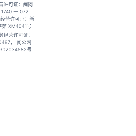
营许可证：闽网
740 一 072
物经营许可证：新
第 XM4041号
务经营许可证：
0487，
闽公网
302034582号