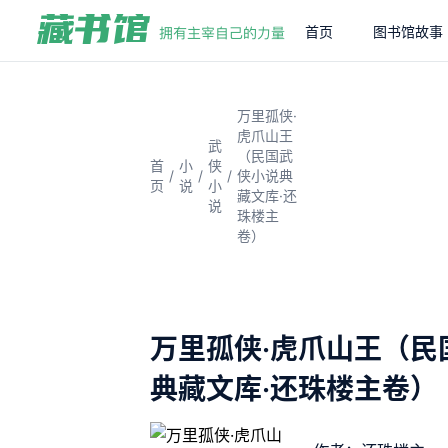
首页
图书馆故事
万里孤侠·
虎爪山王
武
（民国武
首
小
侠
/
/
/
侠小说典
页
说
小
藏文库·还
说
珠楼主
卷）
万里孤侠·虎爪山王（民
典藏文库·还珠楼主卷）