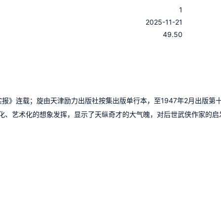
1
：
2025-11-21
：
49.50
实报》连载；旋由天津励力出版社按集出版单行本，至1947年2月出版第
化、艺术化的想象发挥，显示了天纵奇才的大气魄，对后世武侠作家的启