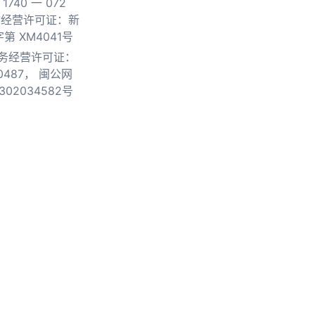
740 一 072
物经营许可证：新
第 XM4041号
务经营许可证：
0487，
闽公网
302034582号