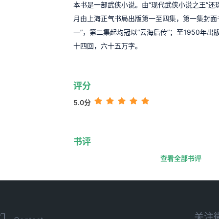
本书是一部武侠小说。由“现代武侠小说之王”还珠
月由上海正气书局出版第一至四集，第一集封面
一”，第二集起均冠以“云海后传”；至1950年
十四回，六十五万字。
评分
5.0分
书评
查看全部书评
关注
们