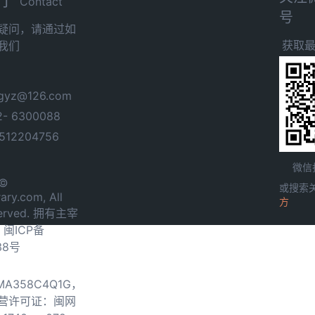
Contact
号
疑问，请通过如
获取
我们
yz@126.com
- 6300088
12204756
微信
 ©
或搜索
ary.com, All
方
served. 拥有主宰
.
闽ICP备
38号
0MA358C4Q1G，
营许可证：闽网