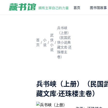
首页
图书馆故事
兵书峡
（上册）
武
（民国武
首
小
侠
/
/
/
侠小说典
页
说
小
藏文库·还
说
珠楼主
卷）
兵书峡（上册）（民国
藏文库·还珠楼主卷）