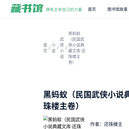
首页
图书馆故事
黑蚂蚁
武
（民国武
首
小
侠
侠小说典
/
/
/
页
说
小
藏文库·还
说
珠楼主
卷）
黑蚂蚁（民国武侠小说典
珠楼主卷）
作者：还珠楼主