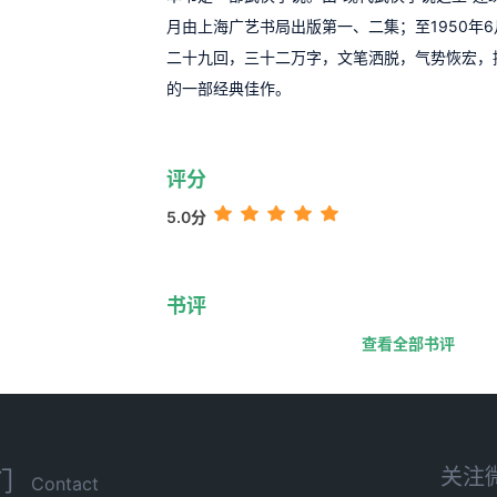
月由上海广艺书局出版第一、二集；至1950年
二十九回，三十二万字，文笔洒脱，气势恢宏，
的一部经典佳作。
评分
5.0分
书评
查看全部书评
关注
们
Contact