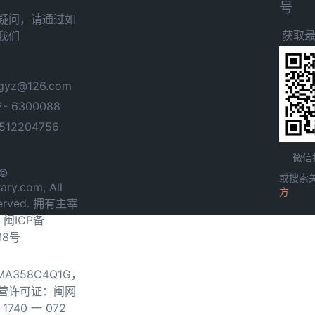
号
疑问，请通过如
获取
我们
yz@126.com
- 6300088
12204756
微信
 ©
或搜索
ary.com, All
方
served. 拥有主宰
.
闽ICP备
38号
0MA358C4Q1G，
营许可证：闽网
740 一 072