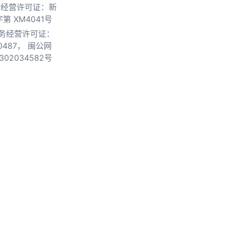
物经营许可证：新
第 XM4041号
务经营许可证：
0487，
闽公网
302034582号