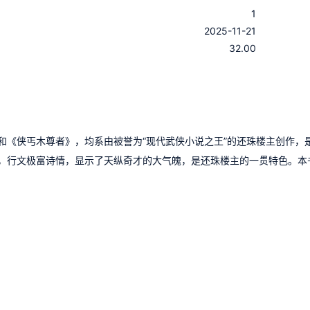
1
：
2025-11-21
：
32.00
和《侠丐木尊者》，均系由被誉为“现代武侠小说之王”的还珠楼主创作，
，行文极富诗情，显示了天纵奇才的大气魄，是还珠楼主的一贯特色。本