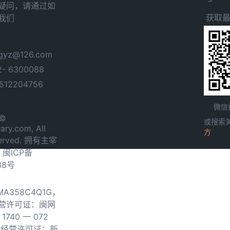
疑问，请通过如
获取
我们
yz@126.com
- 6300088
12204756
微信
 ©
或搜索
ary.com, All
方
served. 拥有主宰
.
闽ICP备
38号
0MA358C4Q1G，
营许可证：闽网
740 一 072
物经营许可证：新