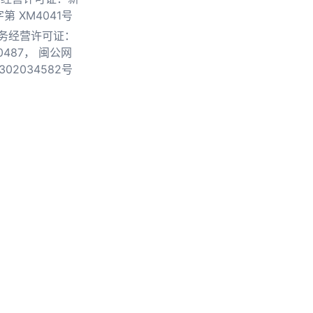
第 XM4041号
务经营许可证：
0487，
闽公网
302034582号