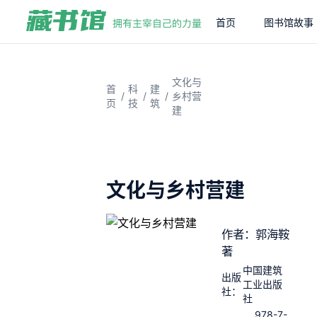
首页
图书馆故事
文化与
首
科
建
/
/
/
乡村营
页
技
筑
建
文化与乡村营建
作者：郭海鞍
著
中国建筑
出版
工业出版
社：
社
978-7-