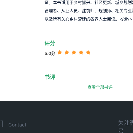
证。本书适用于乡村振兴、社区更新、城乡规划
管理者、从业人员、建筑师、规划师、相关专业
以及所有关心乡村营建的各界人士阅读。</div>
评分
5.0分
书评
查看全部书评
关注
们
Contact
号