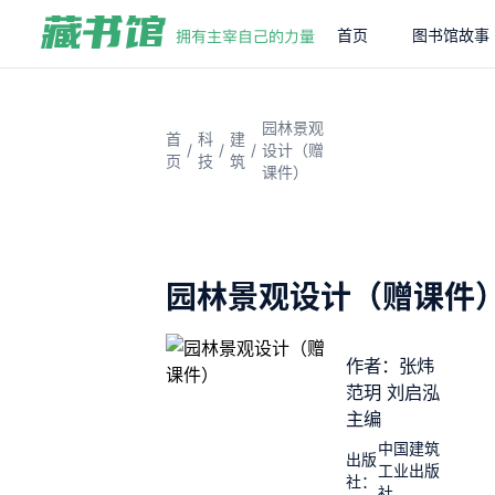
首页
图书馆故事
园林景观
首
科
建
/
/
/
设计（赠
页
技
筑
课件）
园林景观设计（赠课件
作者：张炜
范玥 刘启泓
主编
中国建筑
出版
工业出版
社：
社