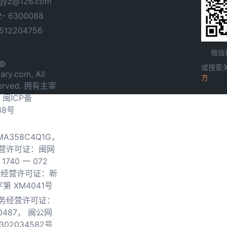
yz@126.com
- 6300088
12204756
微信
 ©
或搜索
ary.com, All
方
served. 拥有主宰
.
闽ICP备
38号
0MA358C4Q1G，
营许可证：闽网
740 一 072
物经营许可证：新
第 XM4041号
务经营许可证：
0487，
闽公网
302034582号