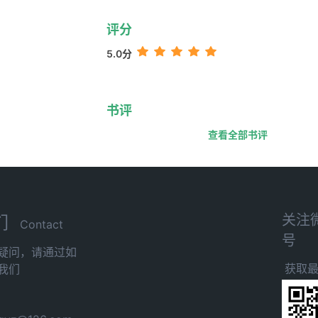
评分
5.0分
书评
查看全部书评
关注
们
Contact
号
疑问，请通过如
获取
我们