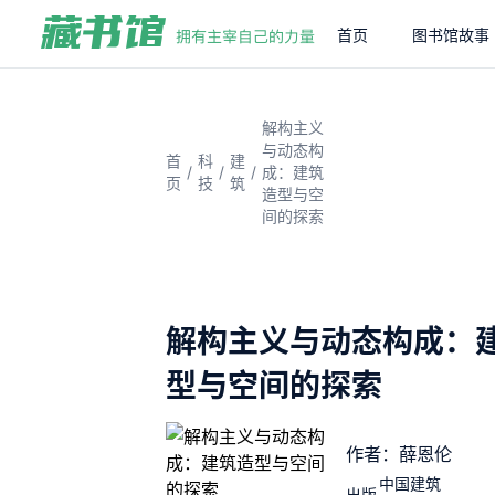
首页
图书馆故事
解构主义
与动态构
首
科
建
/
/
/
成：建筑
页
技
筑
造型与空
间的探索
解构主义与动态构成：
型与空间的探索
作者：薛恩伦
中国建筑
出版