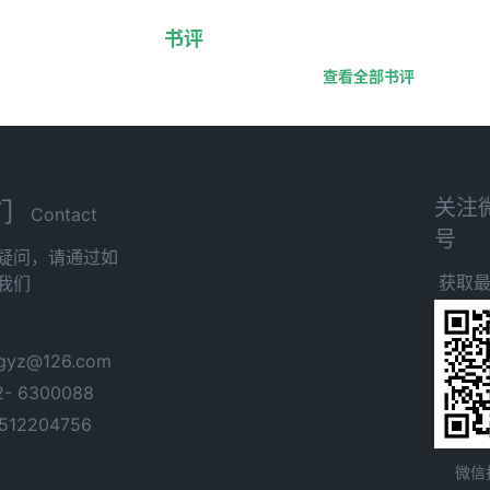
书评
查看全部书评
关注
们
Contact
号
疑问，请通过如
获取
我们
yz@126.com
- 6300088
12204756
微信