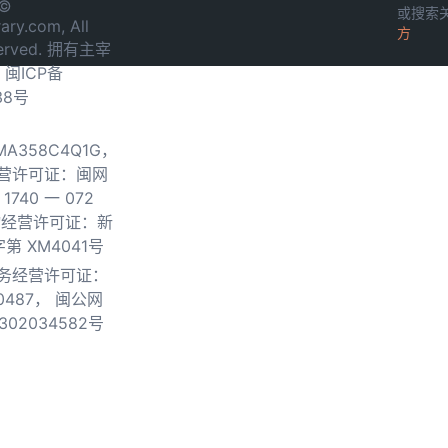
 ©
或搜索
ary.com, All
方
served. 拥有主宰
.
闽ICP备
38号
0MA358C4Q1G，
营许可证：闽网
740 一 072
物经营许可证：新
第 XM4041号
务经营许可证：
0487，
闽公网
302034582号