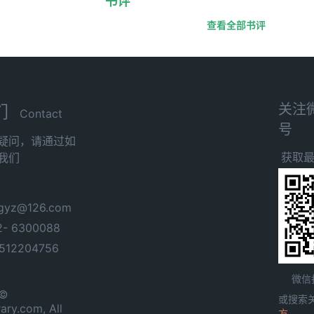
书评
查看全部书评
关注
们
Contact
号
疑问，请通过如
获取
我们
yz@126.com
- 6300088
12204756
微信
 ©
或搜索
ary.com, All
方