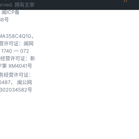
served. 拥有主宰
.
闽ICP备
38号
0MA358C4Q1G，
营许可证：闽网
740 一 072
物经营许可证：新
第 XM4041号
务经营许可证：
0487，
闽公网
302034582号