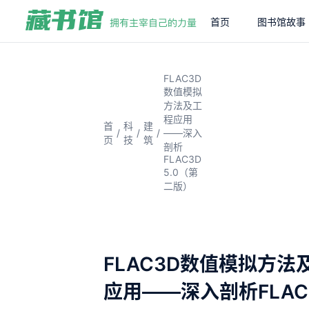
首页
图书馆故事
FLAC3D
数值模拟
方法及工
程应用
首
科
建
/
/
/
——深入
页
技
筑
剖析
FLAC3D
5.0（第
二版）
FLAC3D数值模拟方法
应用——深入剖析FLAC