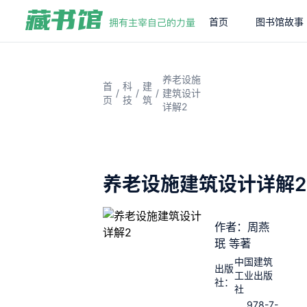
首页
图书馆故事
养老设施
首
科
建
/
/
/
建筑设计
页
技
筑
详解2
养老设施建筑设计详解2
作者：周燕
珉 等著
中国建筑
出版
工业出版
社：
社
978-7-