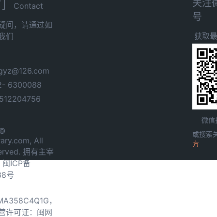
关注
们
Contact
号
疑问，请通过如
获取
我们
yz@126.com
- 6300088
12204756
微信
 ©
或搜索
ary.com, All
方
served. 拥有主宰
.
闽ICP备
38号
0MA358C4Q1G，
营许可证：闽网