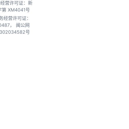
物经营许可证：新
第 XM4041号
务经营许可证：
0487，
闽公网
302034582号