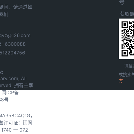
号
疑问，请通过如
获取
我们
yz@126.com
- 6300088
12204756
微信
 ©
或搜索
ary.com, All
方
served. 拥有主宰
.
闽ICP备
38号
0MA358C4Q1G，
营许可证：闽网
740 一 072