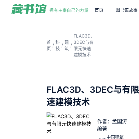
首页
图书馆故事
FLAC3D、
首
科
建
3DEC与有
/
/
/
页
技
筑
限元快速
建模技术
FLAC3D、3DEC与有
速建模技术
作者：孟国涛
编著
中国建筑