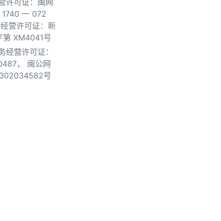
营许可证：闽网
740 一 072
物经营许可证：新
第 XM4041号
务经营许可证：
0487，
闽公网
302034582号