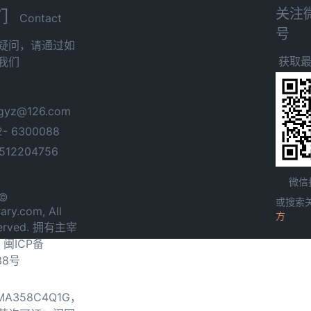
关注
们
Contact
号
疑问，请通过如
获取
我们
yz@126.com
- 6300088
12204756
微信
 ©
或搜索
ary.com, All
方
served. 拥有主宰
.
闽ICP备
38号
0MA358C4Q1G，