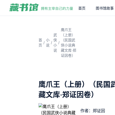
首页
图书馆故事
鹰爪王
武
（上册）
首
小
侠
（民国武
/
/
/
页
说
小
侠小说典
说
藏文库·郑
证因卷）
鹰爪王（上册）（民国
藏文库·郑证因卷）
作者：郑证因