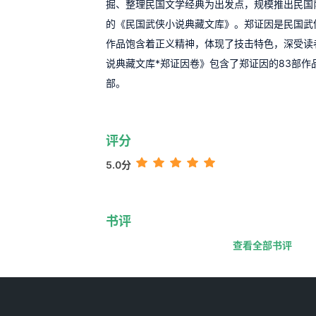
掘、整理民国文学经典为出发点，规模推出民国
的《民国武侠小说典藏文库》。郑证因是民国武
作品饱含着正义精神，体现了技击特色，深受读
说典藏文库*郑证因卷》包含了郑证因的83部作
部。
评分
5.0分
书评
查看全部书评