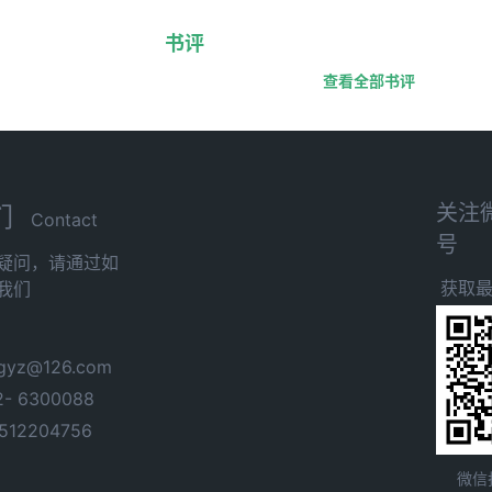
书评
查看全部书评
关注
们
Contact
号
疑问，请通过如
获取
我们
yz@126.com
- 6300088
12204756
微信