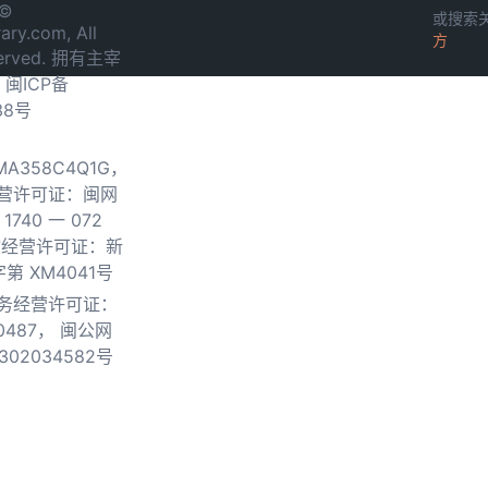
 ©
或搜索
ary.com, All
方
served. 拥有主宰
.
闽ICP备
38号
0MA358C4Q1G，
营许可证：闽网
740 一 072
物经营许可证：新
第 XM4041号
务经营许可证：
0487，
闽公网
302034582号