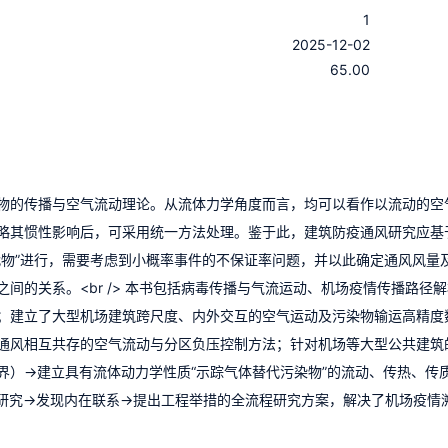
1
：
2025-12-02
：
65.00
物的传播与空气流动理论。从流体力学角度而言，均可以看作以流动的空
略其惯性影响后，可采用统一方法处理。鉴于此，建筑防疫通风研究应基
代物”进行，需要考虑到小概率事件的不保证率问题，并以此确定通风风量
间的关系。<br /> 本书包括病毒传播与气流运动、机场疫情传播路径
；建立了大型机场建筑跨尺度、内外交互的空气运动及污染物输运高精度
通风相互共存的空气流动与分区负压控制方法；针对机场等大型公共建筑
界）→建立具有流体动力学性质“示踪气体替代污染物”的流动、传热、传
研究→发现内在联系→提出工程举措的全流程研究方案，解决了机场疫情