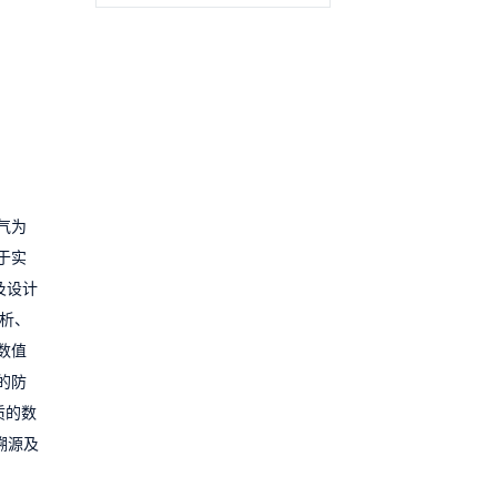
气为
于实
及设计
解析、
数值
的防
质的数
溯源及