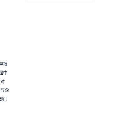
申报
程中
，对
填写企
部门