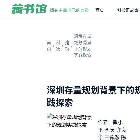
首页
图书馆故事
深圳存量
首
科
建
规划背景
/
/
/
页
技
筑
下的规划
实践探索
深圳存量规划背景下的
践探索
作者：戴小
平 李庆 许良
华 王薇然 陈