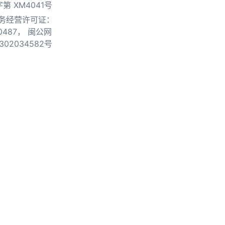
第 XM4041号
务经营许可证：
0487，
闽公网
302034582号