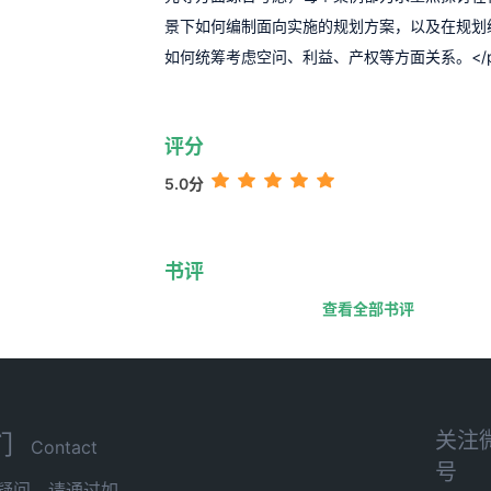
景下如何编制面向实施的规划方案，以及在规划
如何统筹考虑空问、利益、产权等方面关系。</
评分
5.0分
书评
查看全部书评
关注
们
Contact
号
疑问，请通过如