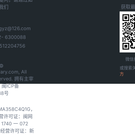
获取
我们
yz@126.com
- 6300088
12204756
微信
 ©
或搜索
ary.com, All
方
served. 拥有主宰
.
闽ICP备
38号
0MA358C4Q1G，
营许可证：闽网
740 一 072
物经营许可证：新