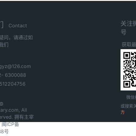
关注
们
Contact
号
疑问，请通过如
获取
我们
yz@126.com
- 6300088
12204756
微信
 ©
或搜索
ary.com, All
方
served. 拥有主宰
.
闽ICP备
38号