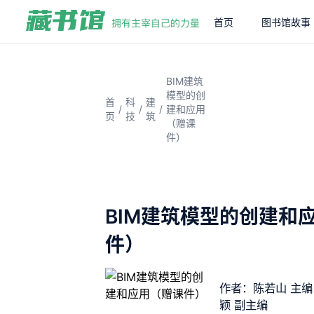
首页
图书馆故事
BIM建筑
模型的创
首
科
建
/
/
/
建和应用
页
技
筑
（赠课
件）
BIM建筑模型的创建和
件）
作者：陈若山 主编
颖 副主编