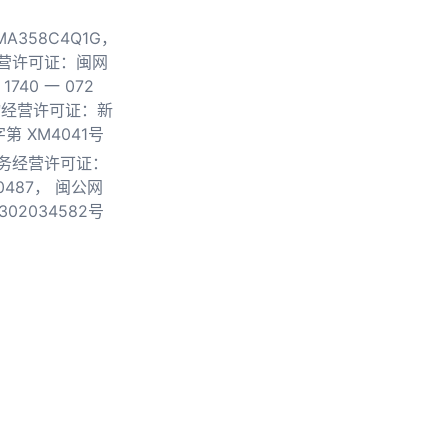
0MA358C4Q1G，
营许可证：闽网
740 一 072
物经营许可证：新
第 XM4041号
务经营许可证：
0487，
闽公网
302034582号