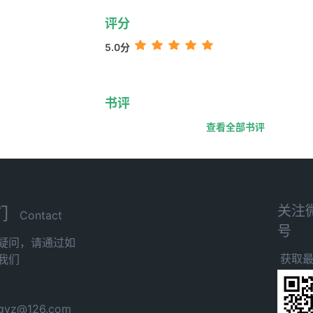
评分
5.0分
书评
查看全部书评
关注
们
Contact
号
疑问，请通过如
获取
我们
yz@126.com