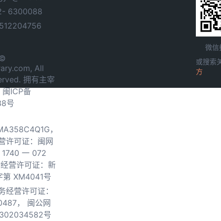
- 6300088
12204756
微信
 ©
或搜索
ary.com, All
方
served. 拥有主宰
.
闽ICP备
38号
0MA358C4Q1G，
营许可证：闽网
740 一 072
物经营许可证：新
第 XM4041号
务经营许可证：
0487，
闽公网
302034582号