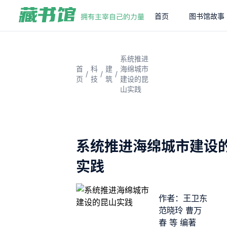
首页
图书馆故事
系统推进
首
科
建
海绵城市
/
/
/
页
技
筑
建设的昆
山实践
系统推进海绵城市建设
实践
作者：王卫东
范晓玲 曹万
春 等 编著