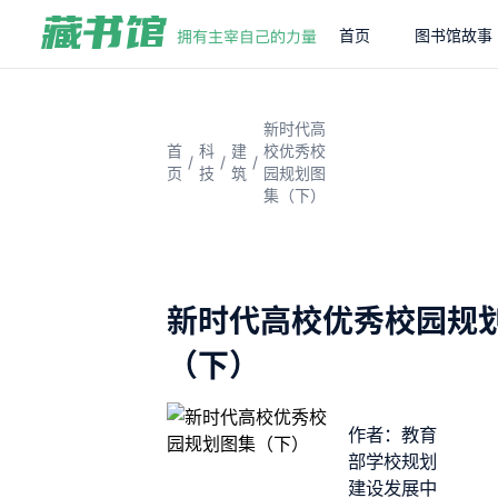
首页
图书馆故事
新时代高
首
科
建
校优秀校
/
/
/
页
技
筑
园规划图
集（下）
新时代高校优秀校园规
（下）
作者：教育
部学校规划
建设发展中