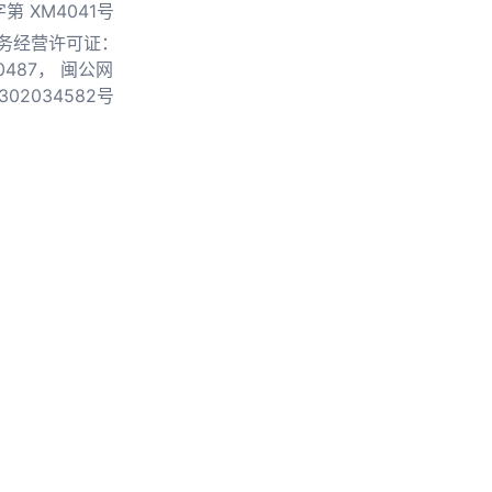
第 XM4041号
务经营许可证：
0487，
闽公网
302034582号