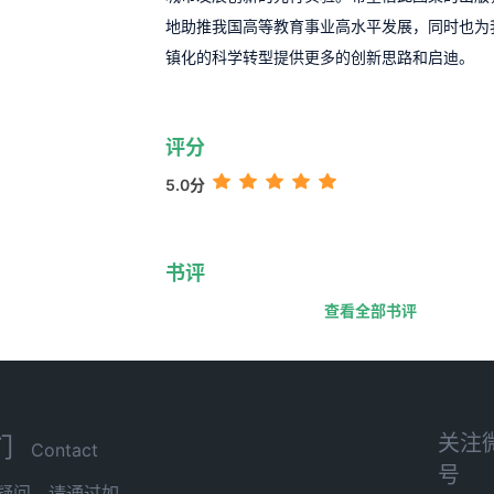
地助推我国高等教育事业高水平发展，同时也为
镇化的科学转型提供更多的创新思路和启迪。
评分
5.0分
书评
查看全部书评
关注
们
Contact
号
疑问，请通过如