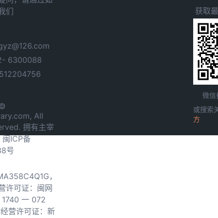
获取
我们
yz@126.com
- 6300088
12204756
微信
 ©
或搜索
ary.com, All
方
served. 拥有主宰
.
闽ICP备
38号
0MA358C4Q1G，
营许可证：闽网
740 一 072
物经营许可证：新