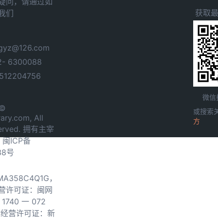
疑问，请通过如
获取
我们
yz@126.com
- 6300088
12204756
微信
 ©
或搜索
ary.com, All
方
served. 拥有主宰
.
闽ICP备
38号
0MA358C4Q1G，
营许可证：闽网
740 一 072
物经营许可证：新