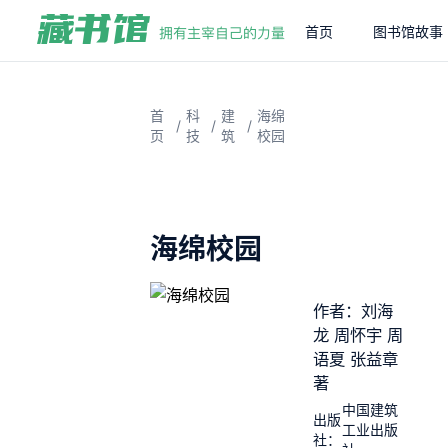
首页
图书馆故事
首
科
建
海绵
/
/
/
页
技
筑
校园
海绵校园
作者：刘海
龙 周怀宇 周
语夏 张益章
著
中国建筑
出版
工业出版
社：