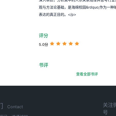
观与方法论基础，是海绵校园&rdquo;作为一种喻意
表达的真正目的。</p>
评分
5.0分
书评
查看全部书评
关注
们
Contact
号