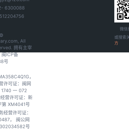
- 6300088
12204756
微信
 ©
或搜索
ary.com, All
方
served. 拥有主宰
.
闽ICP备
38号
0MA358C4Q1G，
营许可证：闽网
740 一 072
物经营许可证：新
第 XM4041号
务经营许可证：
0487，
闽公网
302034582号