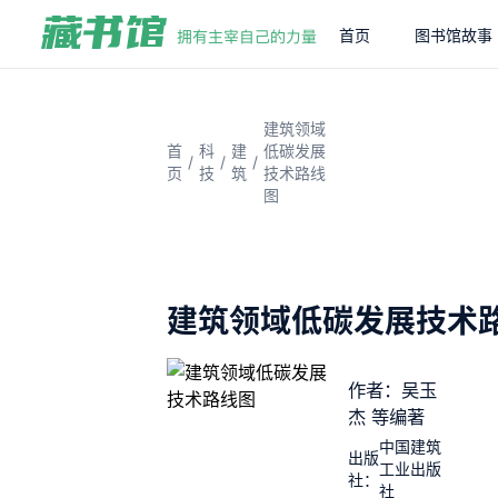
首页
图书馆故事
建筑领域
首
科
建
低碳发展
/
/
/
页
技
筑
技术路线
图
建筑领域低碳发展技术
作者：吴玉
杰 等编著
中国建筑
出版
工业出版
社：
社