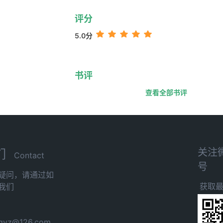
评分
5.0分
书评
查看全部书评
关注
们
Contact
号
疑问，请通过如
获取
我们
yz@126.com