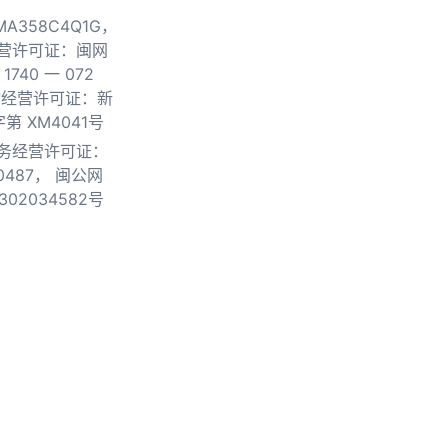
0MA358C4Q1G，
营许可证：闽网
740 一 072
物经营许可证：新
第 XM4041号
务经营许可证：
0487，
闽公网
302034582号