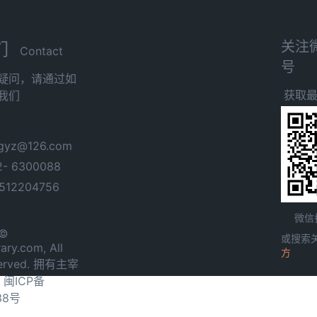
关注
们
Contact
号
疑问，请通过如
获取
我们
yz@126.com
- 6300088
12204756
微信
 ©
或搜索
ary.com, All
方
served. 拥有主宰
.
闽ICP备
38号