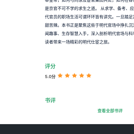
是京官不可不学的求生之道。 从求学、备考、
代官员的职场生活可谓环环皆有讲究。一旦踏足
甜苦辣。本书正是聚焦这些于明代官场中挣扎沉
闻趣事、生存智慧入手，深入剖析明代官场与科
读者带来一场精彩的明代仕宦之旅。
评分
5.0分
书评
查看全部书评