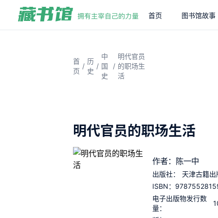
首页
图书馆故事
中
明代官员
首
历
/
/
/
国
的职场生
页
史
史
活
明代官员的职场生活
作者：陈一中
出版社：
天津古籍出
9787552815
ISBN：
电子出版物发行数
1
量：