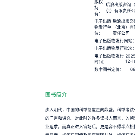
版权
后浪出版咨询
持
京）有限责任
有：
电子出版
后浪出版咨
物发行单
（北京）有
位：
责任公司
电子出版物发行网站
电子出版物发行批次
电子出版物发行
2025
12-1
时间：
68
数字图书定价：
图书简介
步入明代，中国的科举制度走向鼎盛，科举考试
的门道和讲究。对此时的许多读书人而言，入朝
业追求。而真正进入官场后，更是容不得半点松
奉皇帝，如何与同僚及宦官集团共处，如何在各