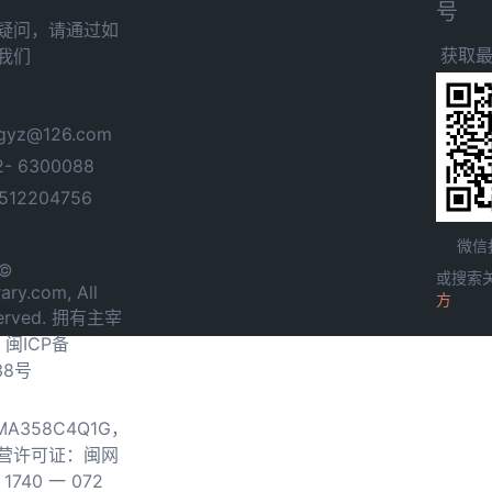
号
疑问，请通过如
获取
我们
yz@126.com
- 6300088
12204756
微信
 ©
或搜索
ary.com, All
方
served. 拥有主宰
.
闽ICP备
38号
0MA358C4Q1G，
营许可证：闽网
740 一 072