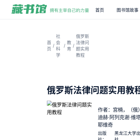
首页
图书馆故事
社
俄罗斯
首
会
教
法律问
/
/
/
页
科
育
题实用
学
教程
俄罗斯法律问题实用教
作者：宮楠，（俄
迪赫·阿列克谢·维
耶维奇
出版
黑龙江大学
社：
社