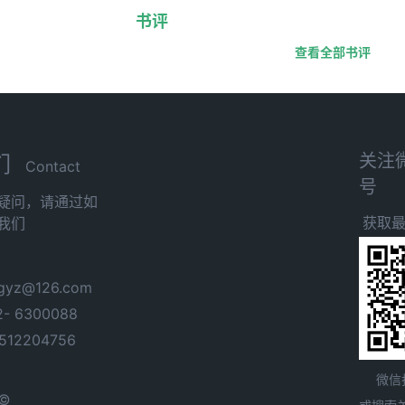
书评
查看全部书评
关注
们
Contact
号
疑问，请通过如
获取
我们
yz@126.com
- 6300088
12204756
微信
 ©