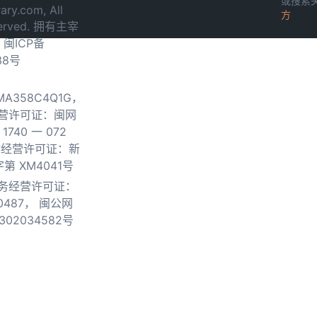
或搜索
ary.com, All
方
served. 拥有主宰
.
闽ICP备
38号
0MA358C4Q1G，
营许可证：闽网
740 一 072
物经营许可证：新
第 XM4041号
务经营许可证：
0487，
闽公网
302034582号