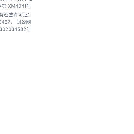
第 XM4041号
务经营许可证：
0487，
闽公网
302034582号