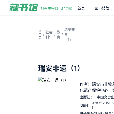
首页
图书馆故事
瑞安非
首
社会
教
/
/
/
遗
页
科学
育
（1）
瑞安非遗（1）
作者：瑞安市非物
化遗产保护中心 
出版社：
中国文史
9787520535
ISBN：
1
电子出版物发行数量