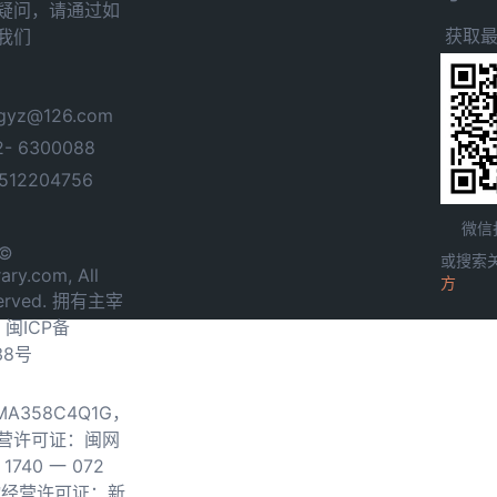
疑问，请通过如
获取
我们
yz@126.com
- 6300088
12204756
微信
 ©
或搜索
ary.com, All
方
served. 拥有主宰
.
闽ICP备
38号
0MA358C4Q1G，
营许可证：闽网
740 一 072
物经营许可证：新