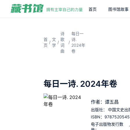
首页
图书馆故事
诗
每日一
首
文
歌
诗.
/
/
/
页
学
词
2024年
曲
卷
每日一诗. 2024年卷
作者：谭五昌
出版社：
中国文史出
9787520545
ISBN：
电子出版物发行数
量：