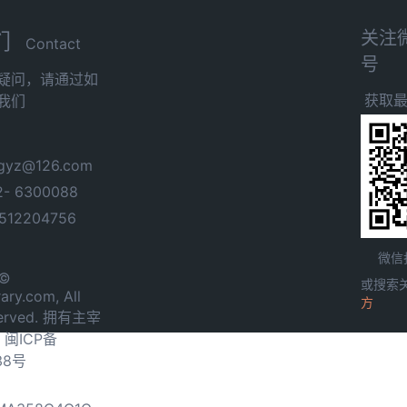
关注
们
Contact
号
疑问，请通过如
获取
我们
yz@126.com
- 6300088
12204756
微信
 ©
或搜索
ary.com, All
方
served. 拥有主宰
.
闽ICP备
38号