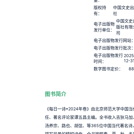
版权持
中国文史
有：
社
中国文史
电子出版物
版社有限
发行单位：
司
电子出版物发行网站
电子出版物发行批次
电子出版物发行
2025
12-3
时间：
88
数字图书定价：
图书简介
《每日一诗•2024年卷》由北京师范大学中国
任、著名评论家谭五昌主编。全书收入吉狄马加
汤养宗、路也、胡弦、等365位中国当代著名诗
描写风景的精短诗作。全书按照春、夏、秋、冬