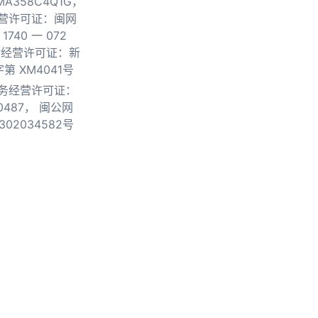
0MA358C4Q1G，
营许可证：闽网
740 一 072
物经营许可证：新
第 XM4041号
务经营许可证：
0487，
闽公网
302034582号